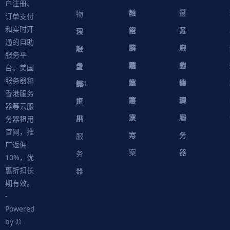
户注册、
融
教
量
财
物
订单支付
和实时开
解
育
电
云
务
账
理
云
通的自助
决
解
商
游
服
中
户
服
服
服
轻
服务平
方
决
解
戏
网
务
心
中
务
软
务
务
量
虚
台。美国
服务器和
案
方
决
解
站
器
心
协
件
物
器
器
级
拟
SSL
香港服务
案
方
决
解
议
脚
理
云
应
主
证
器等云服
案
方
决
本
服
服
用
机
书
务器租用
官网，推
案
方
务
务
服
广返佣
案
器
器
务
10%，优
惠折扣长
器
期有效。
-
Powered
by ©