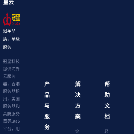
星云
冠军品
质，星级
服务
冠星科技
提供海外
云服务
产
解
帮
器，香港
服务器租
品
决
助
用，美国
与
方
文
服务器和
高防服务
服
案
档
器等IaaS
务
平台，用
金
轻