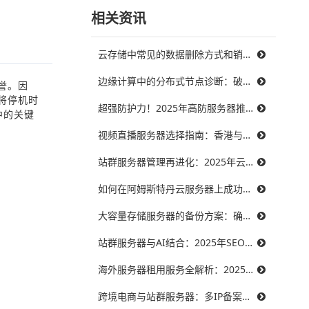
相关资讯
云存储中常见的数据删除方式和销毁策略
边缘计算中的分布式节点诊断：破解三大难题，提升系统可靠性
誉。因
将停机时
超强防护力！2025年高防服务器推荐，保障你的在线服务不受威胁
中的关键
视频直播服务器选择指南：香港与美国带宽对比，哪个更能满足需求？
站群服务器管理再进化：2025年云技术提升效率的最佳实践
如何在阿姆斯特丹云服务器上成功搭建智能制造系统？
大容量存储服务器的备份方案：确保数据安全无忧
站群服务器与AI结合：2025年SEO优化的未来趋势
海外服务器租用服务全解析：2025年十大优秀提供商推荐
跨境电商与站群服务器：多IP备案挑战与合法合规策略