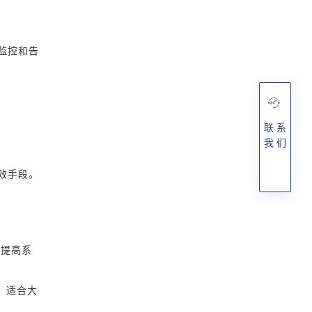
监控和告
联 系
我 们
效手段。
步提高系
务，适合大