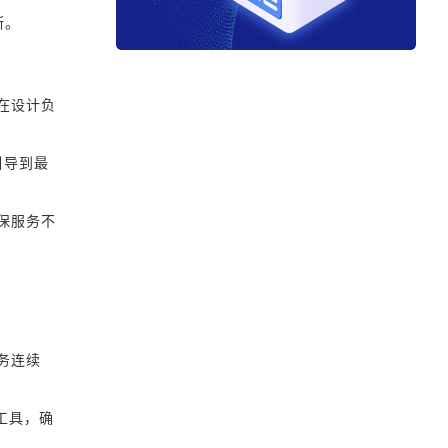
断。
在设计负
动引导到最
保服务不
务连续
工具，确