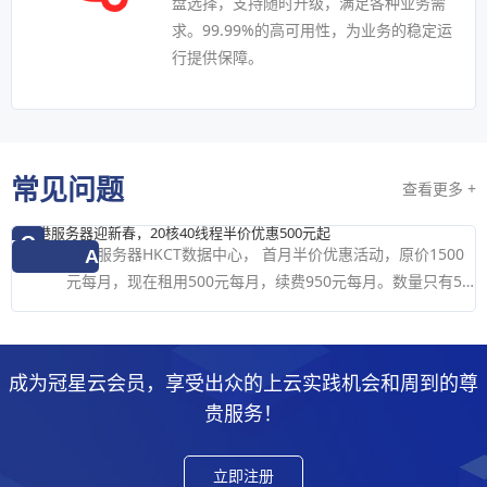
盘选择，支持随时升级，满足各种业务需
求。99.99%的高可用性，为业务的稳定运
行提供保障。
常见问题
查看更多 +
香港服务器迎新春，20核40线程半价优惠500元起
Q
香港服务器HKCT数据中心， 首月半价优惠活动，原价1500
A
元每月，现在租用500元每月，续费950元每月。数量只有50
台，售完即止。编号：HKCTXG6138ACPU：Xeon Gold
6138 ...
成为冠星云会员，享受出众的上云实践机会和周到的尊
贵服务！
立即注册