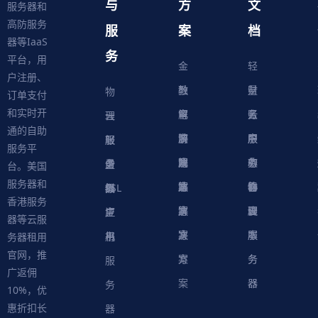
与
方
文
服务器和
高防服务
服
案
档
器等IaaS
务
平台，用
金
轻
户注册、
融
教
量
财
物
订单支付
和实时开
解
育
电
云
务
账
理
云
通的自助
决
解
商
游
服
中
户
服
服
服
轻
服务平
方
决
解
戏
网
务
心
中
务
软
务
务
量
虚
台。美国
服务器和
案
方
决
解
站
器
心
协
件
物
器
器
级
拟
SSL
香港服务
案
方
决
解
议
脚
理
云
应
主
证
器等云服
案
方
决
本
服
服
用
机
书
务器租用
官网，推
案
方
务
务
服
广返佣
案
器
器
务
10%，优
惠折扣长
器