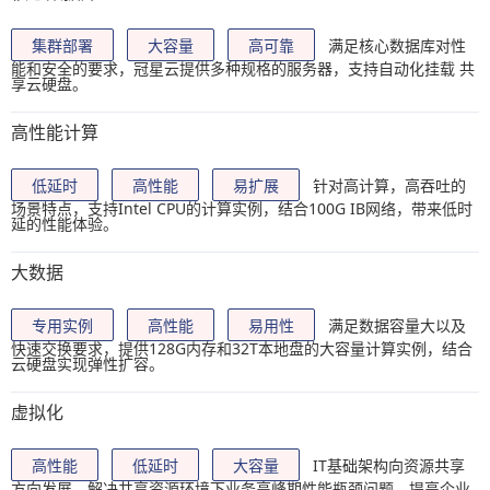
集群部署
大容量
高可靠
满足核心数据库对性
能和安全的要求，冠星云提供多种规格的服务器，支持自动化挂载 共
享云硬盘。
高性能计算
低延时
高性能
易扩展
针对高计算，高吞吐的
场景特点，支持Intel CPU的计算实例，结合100G IB网络，带来低时
延的性能体验。
大数据
专用实例
高性能
易用性
满足数据容量大以及
快速交换要求，提供128G内存和32T本地盘的大容量计算实例，结合
云硬盘实现弹性扩容。
虚拟化
高性能
低延时
大容量
IT基础架构向资源共享
方向发展，解决共享资源环境下业务高峰期性能瓶颈问题，提高企业