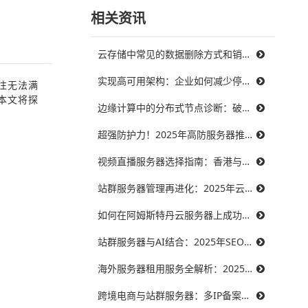
相关资讯
云存储中常见的数据删除方式和销毁策略
实现高可用架构：企业如何减少停机时间，提升业务连续性
往无法满
本文将探
边缘计算中的分布式节点诊断：破解三大难题，提升系统可靠性
超强防护力！2025年高防服务器推荐，保障你的在线服务不受威胁
视频直播服务器选择指南：香港与美国带宽对比，哪个更能满足需求？
站群服务器管理再进化：2025年云技术提升效率的最佳实践
如何在阿姆斯特丹云服务器上成功搭建智能制造系统？
站群服务器与AI结合：2025年SEO优化的未来趋势
海外服务器租用服务全解析：2025年十大优秀提供商推荐
跨境电商与站群服务器：多IP备案挑战与合法合规策略