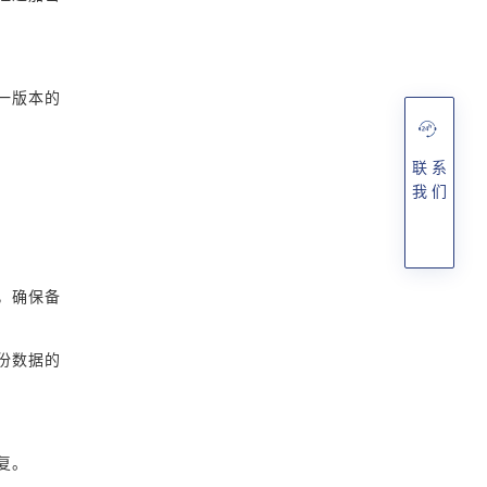
一版本的
联 系
我 们
，确保备
份数据的
复。