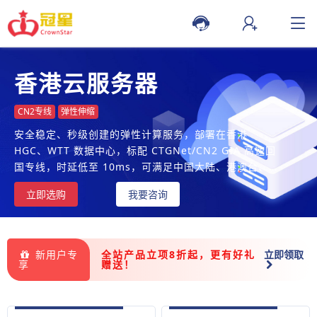
香港云服务器
CN2专线
弹性伸缩
安全稳定、秒级创建的弹性计算服务，部署在香港
HGC、WTT 数据中心，标配 CTGNet/CN2 GIA 高速回
国专线，时延低至 10ms，可满足中国大陆、港澳台、东
南亚地区的高速访问需求
立即选购
我要咨询
新用户专
全站产品立项8折起，更有好礼
立即领取
享
赠送！