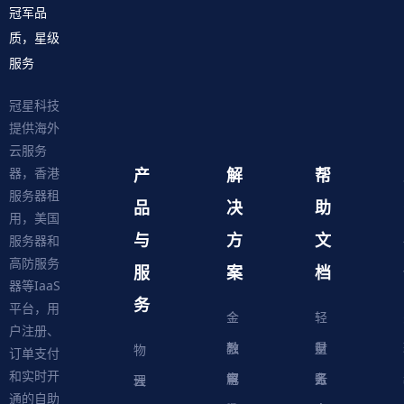
冠军品
质，星级
服务
冠星科技
提供海外
云服务
产
解
帮
器，香港
服务器租
品
决
助
用，美国
与
方
文
服务器和
高防服务
服
案
档
器等IaaS
务
平台，用
金
轻
户注册、
融
教
量
财
物
订单支付
和实时开
解
育
电
云
务
账
理
云
通的自助