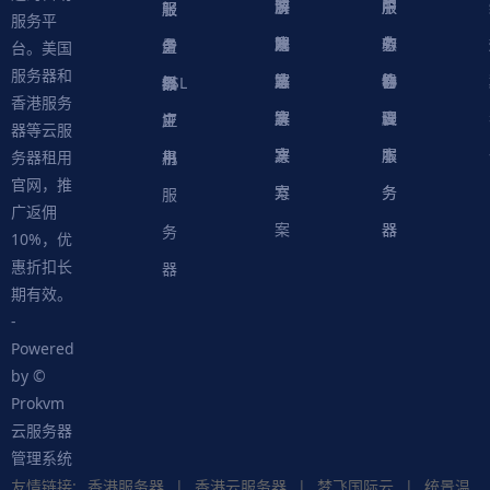
决
解
商
游
服
中
户
服
服
服
轻
服务平
方
决
解
戏
网
务
心
中
务
软
务
务
量
虚
台。美国
服务器和
案
方
决
解
站
器
心
协
件
物
器
器
级
拟
SSL
香港服务
案
方
决
解
议
脚
理
云
应
主
证
器等云服
案
方
决
本
服
服
用
机
书
务器租用
官网，推
案
方
务
务
服
广返佣
案
器
器
务
10%，优
惠折扣长
器
期有效。
-
Powered
by ©
Prokvm
云服务器
管理系统
友情链接:
香港服务器
|
香港云服务器
|
梦飞国际云
|
统景温