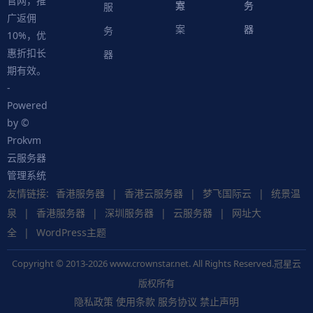
官网，推
案
方
务
务
服
广返佣
案
器
器
务
10%，优
惠折扣长
器
期有效。
-
Powered
by ©
Prokvm
云服务器
管理系统
友情链接:
香港服务器
|
香港云服务器
|
梦飞国际云
|
统景温
泉
|
香港服务器
|
深圳服务器
|
云服务器
|
网址大
全
|
WordPress主题
Copyright © 2013-2026 www.crownstar.net. All Rights Reserved.冠星云
版权所有
隐私政策
使用条款
服务协议
禁止声明