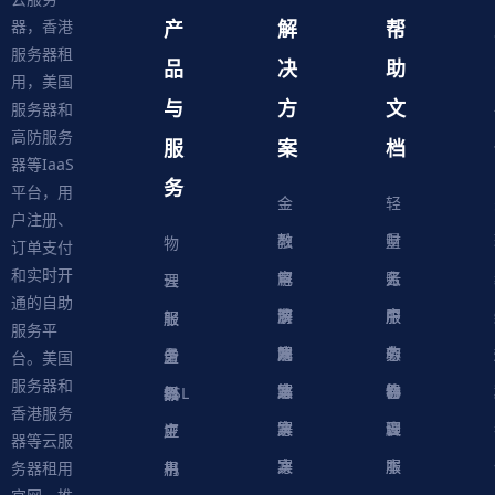
产
解
帮
器，香港
服务器租
品
决
助
用，美国
与
方
文
服务器和
高防服务
服
案
档
器等IaaS
务
平台，用
金
轻
户注册、
融
教
量
财
物
订单支付
和实时开
解
育
电
云
务
账
理
云
通的自助
决
解
商
游
服
中
户
服
服
服
轻
服务平
方
决
解
戏
网
务
心
中
务
软
务
务
量
虚
台。美国
服务器和
案
方
决
解
站
器
心
协
件
物
器
器
级
拟
SSL
香港服务
案
方
决
解
议
脚
理
云
应
主
证
器等云服
案
方
决
本
服
服
用
机
书
务器租用