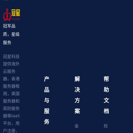
冠军品
质，星级
服务
冠星科技
提供海外
云服务
产
解
帮
器，香港
服务器租
品
决
助
用，美国
与
方
文
服务器和
高防服务
服
案
档
器等IaaS
务
平台，用
金
轻
户注册、