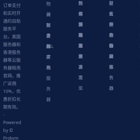
融
教
量
财
物
订单支付
和实时开
解
育
电
云
务
账
理
云
通的自助
决
解
商
游
服
中
户
服
服
服
轻
服务平
方
决
解
戏
网
务
心
中
务
软
务
务
量
虚
台。美国
服务器和
案
方
决
解
站
器
心
协
件
物
器
器
级
拟
SSL
香港服务
案
方
决
解
议
脚
理
云
应
主
证
器等云服
案
方
决
本
服
服
用
机
书
务器租用
官网，推
案
方
务
务
服
广返佣
案
器
器
务
10%，优
惠折扣长
器
期有效。
-
Powered
by ©
Prokvm