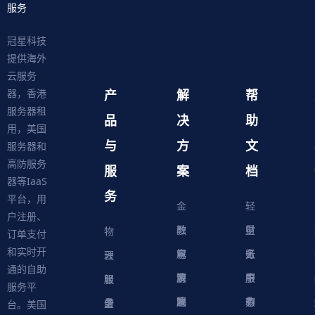
服务
冠星科技
提供海外
云服务
产
解
帮
器，香港
服务器租
品
决
助
用，美国
与
方
文
服务器和
高防服务
服
案
档
器等IaaS
务
平台，用
金
轻
户注册、
融
教
量
财
物
订单支付
和实时开
解
育
电
云
务
账
理
云
通的自助
决
解
商
游
服
中
户
服
服
服
轻
服务平
方
决
解
戏
网
务
心
中
务
软
务
务
量
虚
台。美国