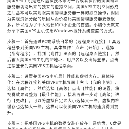
美国VPS主机是通过虚拟技术来将一台或者多台的美国物理
服务器切割出来的独立的虚拟空间，美国VPS主机空间形成
之后基本可以实现跟美国物理服务器一样的独立操作，但因
为实现资源分配的原因从而价格比美国物理服务器要低很
多，所以成为了个人站长和中小企业的首选。小编今天就来
分享下美国VPS主机使用Windows提升系统速度的方式。
步骤一：首先通过PC端系统自带的【远程桌面连接】工具远
程登录到美国VPS主机。具体操作：点击【开始】，选择
【所有程序】，找到【附件】里面的【远程桌面链接】，然
后输入美国VPS主机的IP地址、用户名以及密码登录，点击
连接登录到美国VPS主机远程桌面。
步骤二：设置美国VPS主机最佳性能和虚拟内存。具体操
作：在远程连接的美国VPS主机界面上右击【我的电脑】，
选择【属性】，然后选择【高级】点击【性能】的设置，将
视觉效果调整为【最佳性能】，接着再进一步对【高级】进
行【更改】，可以将虚拟自定义大小选择大一些，虚拟内容
缓存也选择大一些，这样可以使美国VPS主机的速度得到提
升。
步骤三：把美国VPS主机的数据安装存放在非系统盘，C盘是