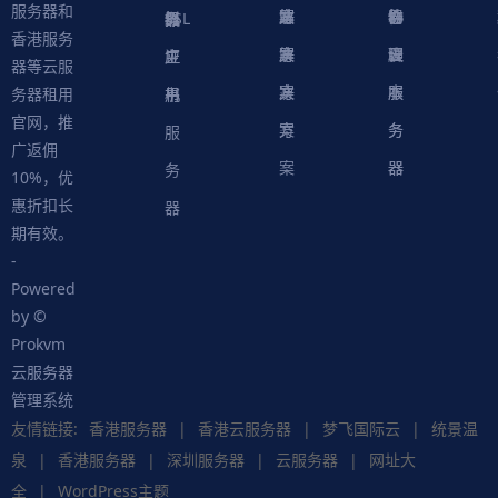
服务器和
案
方
决
解
站
器
心
协
件
物
器
器
级
拟
SSL
香港服务
案
方
决
解
议
脚
理
云
应
主
证
器等云服
案
方
决
本
服
服
用
机
书
务器租用
官网，推
案
方
务
务
服
广返佣
案
器
器
务
10%，优
惠折扣长
器
期有效。
-
Powered
by ©
Prokvm
云服务器
管理系统
友情链接:
香港服务器
|
香港云服务器
|
梦飞国际云
|
统景温
泉
|
香港服务器
|
深圳服务器
|
云服务器
|
网址大
全
|
WordPress主题