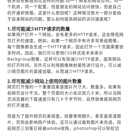
很多站长都遇到过这样的问题:同一个商家的网站空间，同一
个机房，同一个配置，但是朋友的网站访问很快，但是自己
的开通却很慢。这是什么原因呢？这种情况很大一部分是由
于自身网站的问题。那么如何提高网站的访问速度呢？
1.尽可能减少HTTP请求的数量
如果用户打开一个网站，会有更多的HTTP请求，这会降低网
页打开的速度。例如，如果一个网页中有许多背景组图像，
每个图像都会生成一个HTTP请求，因此打开一个页面需要很
多时间。因此，我们可以使用CSS样式技术来表示
Backgroup图像，这样可以有效减少HTTP请求，提高网站
的打开时间。另外可以利用图像映射属性进行设计，可以减
少网页图片的直接加载，从而减少HTTP请求。
2.尽可能减少网站上使用的图片数量
网页打开慢的一个重要因素是图片尺寸大、数量多。如果有
些网页设计不当，整个页面的大小会达到几十米，所以当网
页浏览器的下载速度只有几十千字节时，自然很难提高网页
的打开速度。
但是为了提升网页的美观度，就要使用图片，甚至是高清图
片，否则会影响用户体验。这可以通过裁剪图片来完成。目
前网页三剑客已经被adobe收购，photoshop可以轻松切