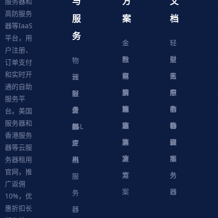
与
方
文
服务器和
高防服务
服
案
档
器等IaaS
务
平台，用
金
轻
户注册、
融
教
量
财
物
订单支付
和实时开
解
育
电
云
务
账
理
云
通的自助
决
解
商
游
服
中
户
服
服
服
轻
服务平
方
决
解
戏
网
务
心
中
务
软
务
务
量
虚
台。美国
服务器和
案
方
决
解
站
器
心
协
件
物
器
器
级
拟
SSL
香港服务
案
方
决
解
议
脚
理
云
应
主
证
器等云服
案
方
决
本
服
服
用
机
书
务器租用
官网，推
案
方
务
务
服
广返佣
案
器
器
务
10%，优
惠折扣长
器