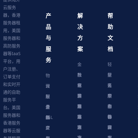
云服务
产
解
帮
器，香港
服务器租
品
决
助
用，美国
与
方
文
服务器和
高防服务
服
案
档
器等IaaS
务
平台，用
金
轻
户注册、
融
教
量
财
物
订单支付
和实时开
解
育
电
云
务
账
理
云
通的自助
决
解
商
游
服
中
户
服
服
服
轻
服务平
方
决
解
戏
网
务
心
中
务
软
务
务
量
虚
台。美国
服务器和
案
方
决
解
站
器
心
协
件
物
器
器
级
拟
SSL
香港服务
案
方
决
解
议
脚
理
云
应
主
证
器等云服
案
方
决
本
服
服