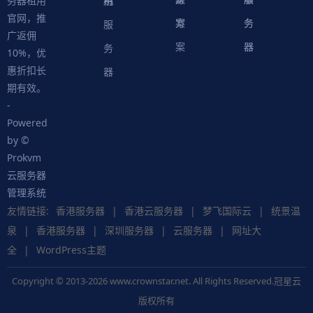
用
机
书
务器租用
官网，推
案
方
务
务
服
广返佣
案
器
器
务
10%，优
惠折扣长
器
期有效。
-
Powered
by ©
Prokvm
云服务器
管理系统
友情链接:
香港服务器
|
香港云服务器
|
梦飞国际云
|
统景温
泉
|
香港服务器
|
深圳服务器
|
云服务器
|
网址大
全
|
WordPress主题
Copyright © 2013-2026 www.crownstar.net. All Rights Reserved.冠星云
版权所有