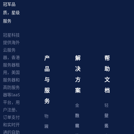
冠军品
质，星级
服务
冠星科技
提供海外
云服务
产
解
帮
器，香港
服务器租
品
决
助
用，美国
与
方
文
服务器和
高防服务
服
案
档
器等IaaS
务
平台，用
金
轻
户注册、
融
教
量
财
物
订单支付
和实时开
解
育
电
云
务
账
理
云
通的自助