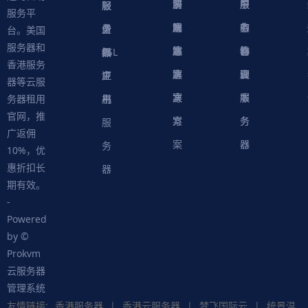
决
解
商
游
服
中
户
服
服
服
轻
服务平
方
决
解
戏
网
务
心
中
务
软
务
务
量
虚
台。美国
服务器和
案
方
决
解
站
器
心
协
件
物
器
器
级
拟
SSL
香港服务
案
方
决
解
议
脚
理
云
应
主
证
器等云服
案
方
决
本
服
服
用
机
书
务器租用
官网，推
案
方
务
务
服
广返佣
案
器
器
务
10%，优
惠折扣长
器
期有效。
-
Powered
by ©
Prokvm
云服务器
管理系统
友情链接:
香港服务器
|
香港云服务器
|
梦飞国际云
|
统景温