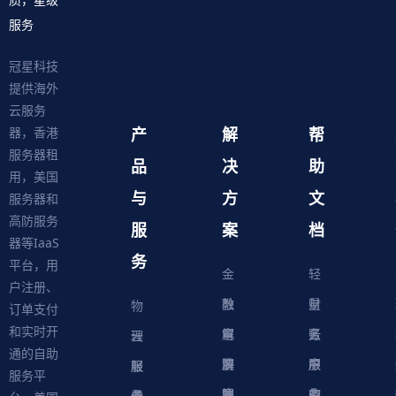
服务
冠星科技
提供海外
云服务
产
解
帮
器，香港
服务器租
品
决
助
用，美国
与
方
文
服务器和
高防服务
服
案
档
器等IaaS
务
平台，用
金
轻
户注册、
融
教
量
财
物
订单支付
和实时开
解
育
电
云
务
账
理
云
通的自助
决
解
商
游
服
中
户
服
服
服
轻
服务平
方
决
解
戏
网
务
心
中
务
软
务
务
量
虚