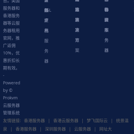
台。美国
服务器和
案
方
决
解
站
器
心
协
件
物
器
器
级
拟
SSL
香港服务
案
方
决
解
议
脚
理
云
应
主
证
器等云服
案
方
决
本
服
服
用
机
书
务器租用
官网，推
案
方
务
务
服
广返佣
案
器
器
务
10%，优
惠折扣长
器
期有效。
-
Powered
by ©
Prokvm
云服务器
管理系统
友情链接:
香港服务器
|
香港云服务器
|
梦飞国际云
|
统景温
泉
|
香港服务器
|
深圳服务器
|
云服务器
|
网址大