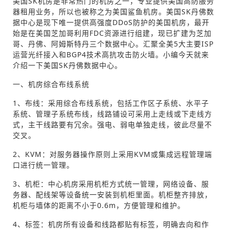
美国SK机房是非常热门的机房之一，专业提供美国高防服务
器租用业务，所以也被称之为美国鲨鱼机房。美国SK丹佛数
据中心是现下唯一提供高强度DDoS防护的美国机房，最开
始是在美国芝加哥利用FDC资源进行组建，现已扩建为芝加
哥、丹佛、阿姆斯特丹三个数据中心。汇聚全美5大主要ISP
运营光纤接入和BGP4技术高抗攻击防火墙。小编今天就来
介绍一下美国SK丹佛数据中心。
一、机房综合布线系统
1、布线：采用综合布线系统，包括工作区子系统、水平子
系统、管理子系统布线，线路铺设可采用上走线或下走线方
式，主干线路要有冗余。强电、弱电单独走线，彼此尽量不
交叉。
2、KVM：对服务器操作原则上采用KVM或集成远程管理端
口进行统一管理。
3、机柜：中心机房采用机柜方式统一管理，网络设备、服
务器、配线架等设备统一安装到机柜里面。机柜整齐排放，
机柜与墙体的距离不小于0.6m，方便管理和维护。
4、标签：机房所有设备和线路都贴有标签，明确去向和作