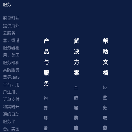
服务
冠星科技
提供海外
云服务
产
解
帮
器，香港
服务器租
品
决
助
用，美国
与
方
文
服务器和
高防服务
服
案
档
器等IaaS
务
平台，用
金
轻
户注册、
融
教
量
财
物
订单支付
和实时开
解
育
电
云
务
账
理
云
通的自助
决
解
商
游
服
中
户
服
服
服
轻
服务平
方
决
解
戏
网
务
心
中
务
软
务
务
量
虚
台。美国