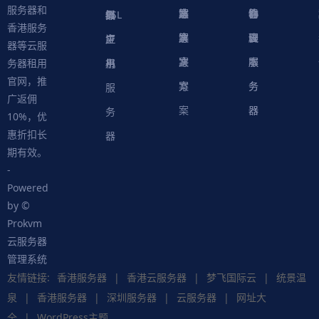
服务器和
案
方
决
解
站
器
心
协
件
物
器
器
级
拟
SSL
香港服务
案
方
决
解
议
脚
理
云
应
主
证
器等云服
案
方
决
本
服
服
用
机
书
务器租用
官网，推
案
方
务
务
服
广返佣
案
器
器
务
10%，优
惠折扣长
器
期有效。
-
Powered
by ©
Prokvm
云服务器
管理系统
友情链接:
香港服务器
|
香港云服务器
|
梦飞国际云
|
统景温
泉
|
香港服务器
|
深圳服务器
|
云服务器
|
网址大
全
|
WordPress主题