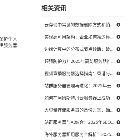
相关资讯
云存储中常见的数据删除方式和销毁策略
实现高可用架构：企业如何减少停机时间，提升业务连续性
保护个人
理服务器
边缘计算中的分布式节点诊断：破解三大难题，提升系统可靠性
超强防护力！2025年高防服务器推荐，保障你的在线服务不受威胁
视频直播服务器选择指南：香港与美国带宽对比，哪个更能满足需求？
站群服务器管理再进化：2025年云技术提升效率的最佳实践
如何在阿姆斯特丹云服务器上成功搭建智能制造系统？
大容量存储服务器的备份方案：确保数据安全无忧
站群服务器与AI结合：2025年SEO优化的未来趋势
海外服务器租用服务全解析：2025年十大优秀提供商推荐