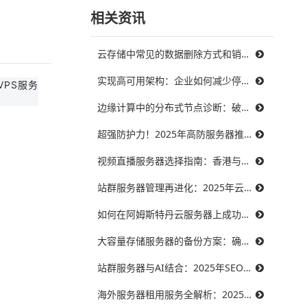
相关资讯
云存储中常见的数据删除方式和销毁策略
实现高可用架构：企业如何减少停机时间，提升业务连续性
PS服务
边缘计算中的分布式节点诊断：破解三大难题，提升系统可靠性
超强防护力！2025年高防服务器推荐，保障你的在线服务不受威胁
视频直播服务器选择指南：香港与美国带宽对比，哪个更能满足需求？
站群服务器管理再进化：2025年云技术提升效率的最佳实践
如何在阿姆斯特丹云服务器上成功搭建智能制造系统？
大容量存储服务器的备份方案：确保数据安全无忧
站群服务器与AI结合：2025年SEO优化的未来趋势
海外服务器租用服务全解析：2025年十大优秀提供商推荐