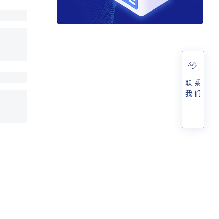
联 系
我 们