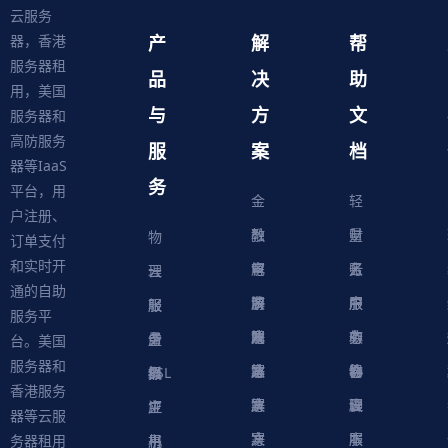
云服务
产
解
帮
器，香港
服务器租
品
决
助
用，美国
与
方
文
服务器和
高防服务
服
案
档
器等IaaS
务
平台，用
金
轻
户注册、
融
教
量
财
物
订单支付
和实时开
解
育
电
云
务
账
理
云
通的自助
决
解
商
游
服
中
户
服
服
服
轻
服务平
方
决
解
戏
网
务
心
中
务
软
务
务
量
虚
台。美国
服务器和
案
方
决
解
站
器
心
协
件
物
器
器
级
拟
SSL
香港服务
案
方
决
解
议
脚
理
云
应
主
证
器等云服
案
方
决
本
服
服
用
机
书
务器租用