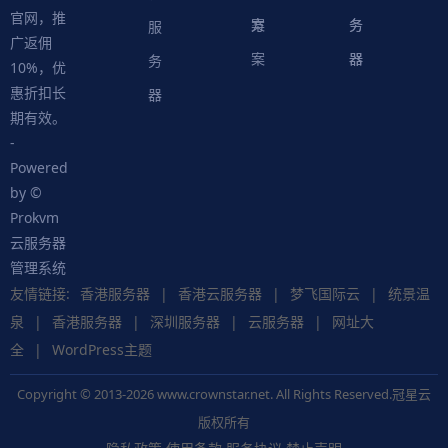
官网，推
案
方
务
务
服
广返佣
案
器
器
务
10%，优
惠折扣长
器
期有效。
-
Powered
by ©
Prokvm
云服务器
管理系统
友情链接:
香港服务器
|
香港云服务器
|
梦飞国际云
|
统景温
泉
|
香港服务器
|
深圳服务器
|
云服务器
|
网址大
全
|
WordPress主题
Copyright © 2013-2026 www.crownstar.net. All Rights Reserved.冠星云
版权所有