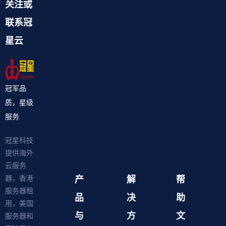
关注或
联系冠
星云
冠军品
质，星级
服务
冠星科技
提供海外
云服务
产
解
帮
器，香港
服务器租
品
决
助
用，美国
与
方
文
服务器和