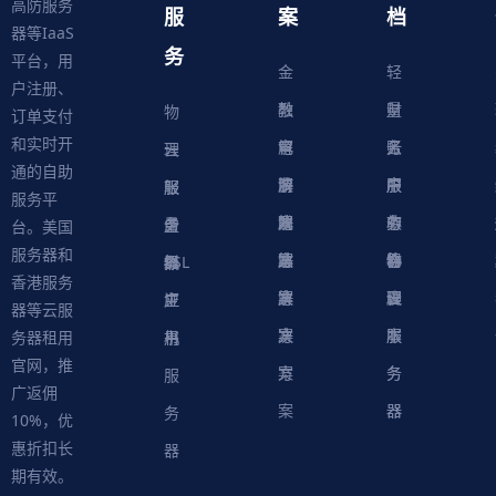
高防服务
服
案
档
器等IaaS
务
平台，用
金
轻
户注册、
融
教
量
财
物
订单支付
和实时开
解
育
电
云
务
账
理
云
通的自助
决
解
商
游
服
中
户
服
服
服
轻
服务平
方
决
解
戏
网
务
心
中
务
软
务
务
量
虚
台。美国
服务器和
案
方
决
解
站
器
心
协
件
物
器
器
级
拟
SSL
香港服务
案
方
决
解
议
脚
理
云
应
主
证
器等云服
案
方
决
本
服
服
用
机
书
务器租用
官网，推
案
方
务
务
服
广返佣
案
器
器
务
10%，优
惠折扣长
器
期有效。