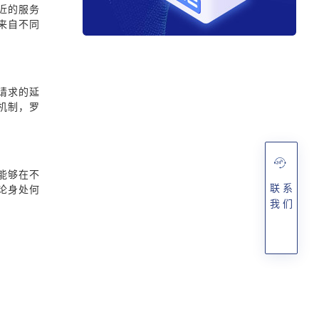
近的服务
来自不同
请求的延
机制，罗
能够在不
联 系
论身处何
我 们