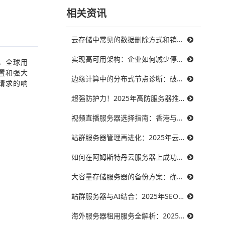
相关资讯
云存储中常见的数据删除方式和销毁策略
实现高可用架构：企业如何减少停机时间，提升业务连续性
，全球用
置和强大
边缘计算中的分布式节点诊断：破解三大难题，提升系统可靠性
请求的响
超强防护力！2025年高防服务器推荐，保障你的在线服务不受威胁
视频直播服务器选择指南：香港与美国带宽对比，哪个更能满足需求？
站群服务器管理再进化：2025年云技术提升效率的最佳实践
如何在阿姆斯特丹云服务器上成功搭建智能制造系统？
大容量存储服务器的备份方案：确保数据安全无忧
站群服务器与AI结合：2025年SEO优化的未来趋势
海外服务器租用服务全解析：2025年十大优秀提供商推荐