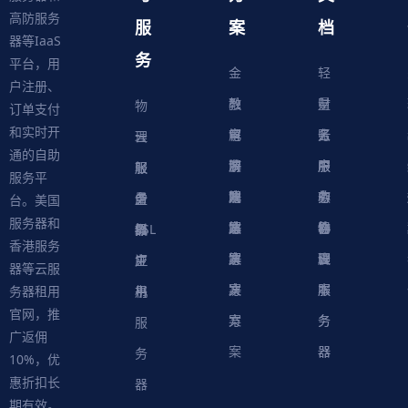
高防服务
服
案
档
器等IaaS
务
平台，用
金
轻
户注册、
融
教
量
财
物
订单支付
和实时开
解
育
电
云
务
账
理
云
通的自助
决
解
商
游
服
中
户
服
服
服
轻
服务平
方
决
解
戏
网
务
心
中
务
软
务
务
量
虚
台。美国
服务器和
案
方
决
解
站
器
心
协
件
物
器
器
级
拟
SSL
香港服务
案
方
决
解
议
脚
理
云
应
主
证
器等云服
案
方
决
本
服
服
用
机
书
务器租用
官网，推
案
方
务
务
服
广返佣
案
器
器
务
10%，优
惠折扣长
器
期有效。