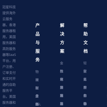
冠星科技
提供海外
云服务
产
解
帮
器，香港
服务器租
品
决
助
用，美国
与
方
文
服务器和
高防服务
服
案
档
器等IaaS
务
平台，用
金
轻
户注册、
融
教
量
财
物
订单支付
和实时开
解
育
电
云
务
账
理
云
通的自助
决
解
商
游
服
中
户
服
服
服
轻
服务平
方
决
解
戏
网
务
心
中
务
软
务
务
量
虚
台。美国
服务器和
案
方
决
解
站
器
心
协
件
物
器
器
级
拟
SSL