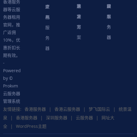
香港服务
案
方
决
解
议
脚
理
云
应
主
证
器等云服
案
方
决
本
服
服
用
机
书
务器租用
官网，推
案
方
务
务
服
广返佣
案
器
器
务
10%，优
惠折扣长
器
期有效。
-
Powered
by ©
Prokvm
云服务器
管理系统
友情链接:
香港服务器
|
香港云服务器
|
梦飞国际云
|
统景温
泉
|
香港服务器
|
深圳服务器
|
云服务器
|
网址大
全
|
WordPress主题