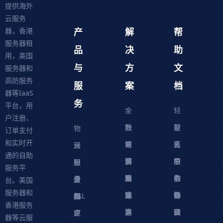
提供海外
云服务
产
解
帮
器，香港
服务器租
品
决
助
用，美国
与
方
文
服务器和
高防服务
服
案
档
器等IaaS
务
平台，用
金
轻
户注册、
融
教
量
财
物
订单支付
和实时开
解
育
电
云
务
账
理
云
通的自助
决
解
商
游
服
中
户
服
服
服
轻
服务平
方
决
解
戏
网
务
心
中
务
软
务
务
量
虚
台。美国
服务器和
案
方
决
解
站
器
心
协
件
物
器
器
级
拟
SSL
香港服务
案
方
决
解
议
脚
理
云
应
主
证
器等云服