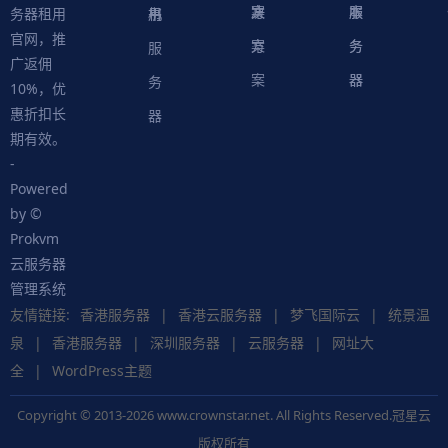
案
方
决
本
服
服
用
机
书
务器租用
官网，推
案
方
务
务
服
广返佣
案
器
器
务
10%，优
惠折扣长
器
期有效。
-
Powered
by ©
Prokvm
云服务器
管理系统
友情链接:
香港服务器
|
香港云服务器
|
梦飞国际云
|
统景温
泉
|
香港服务器
|
深圳服务器
|
云服务器
|
网址大
全
|
WordPress主题
Copyright © 2013-2026 www.crownstar.net. All Rights Reserved.冠星云
版权所有