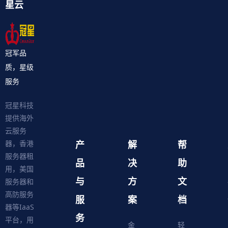
星云
冠军品
质，星级
服务
冠星科技
提供海外
云服务
产
解
帮
器，香港
服务器租
品
决
助
用，美国
与
方
文
服务器和
高防服务
服
案
档
器等IaaS
务
平台，用
金
轻