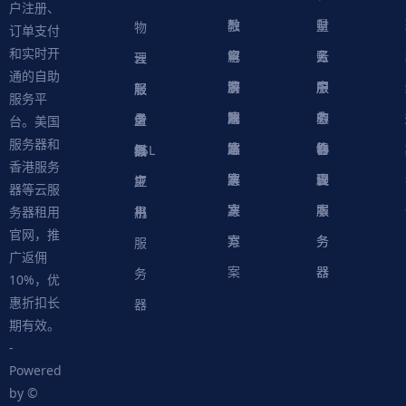
户注册、
融
教
量
财
物
订单支付
和实时开
解
育
电
云
务
账
理
云
通的自助
决
解
商
游
服
中
户
服
服
服
轻
服务平
方
决
解
戏
网
务
心
中
务
软
务
务
量
虚
台。美国
服务器和
案
方
决
解
站
器
心
协
件
物
器
器
级
拟
SSL
香港服务
案
方
决
解
议
脚
理
云
应
主
证
器等云服
案
方
决
本
服
服
用
机
书
务器租用
官网，推
案
方
务
务
服
广返佣
案
器
器
务
10%，优
惠折扣长
器
期有效。
-
Powered
by ©