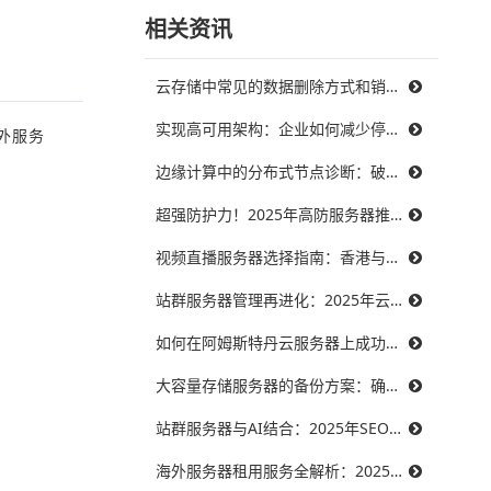
相关资讯
云存储中常见的数据删除方式和销毁策略
实现高可用架构：企业如何减少停机时间，提升业务连续性
外服务
边缘计算中的分布式节点诊断：破解三大难题，提升系统可靠性
超强防护力！2025年高防服务器推荐，保障你的在线服务不受威胁
视频直播服务器选择指南：香港与美国带宽对比，哪个更能满足需求？
站群服务器管理再进化：2025年云技术提升效率的最佳实践
如何在阿姆斯特丹云服务器上成功搭建智能制造系统？
大容量存储服务器的备份方案：确保数据安全无忧
站群服务器与AI结合：2025年SEO优化的未来趋势
海外服务器租用服务全解析：2025年十大优秀提供商推荐