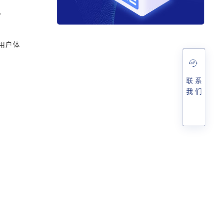
。
用户体
联 系
我 们