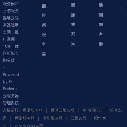
服务器和
案
方
决
解
站
器
心
协
件
物
器
器
级
拟
SSL
香港服务
案
方
决
解
议
脚
理
云
应
主
证
器等云服
案
方
决
本
服
服
用
机
书
务器租用
官网，推
案
方
务
务
服
广返佣
案
器
器
务
10%，优
惠折扣长
器
期有效。
-
Powered
by ©
Prokvm
云服务器
管理系统
友情链接:
香港服务器
|
香港云服务器
|
梦飞国际云
|
统景温
泉
|
香港服务器
|
深圳服务器
|
云服务器
|
网址大
全
|
WordPress主题