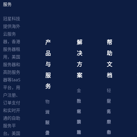
服务
冠星科技
提供海外
云服务
产
解
帮
器，香港
服务器租
品
决
助
用，美国
与
方
文
服务器和
高防服务
服
案
档
器等IaaS
务
平台，用
金
轻
户注册、
融
教
量
财
物
订单支付
和实时开
解
育
电
云
务
账
理
云
通的自助
决
解
商
游
服
中
户
服
服
服
轻
服务平
方
决
解
戏
网
务
心
中
务
软
务
务
量
虚
台。美国