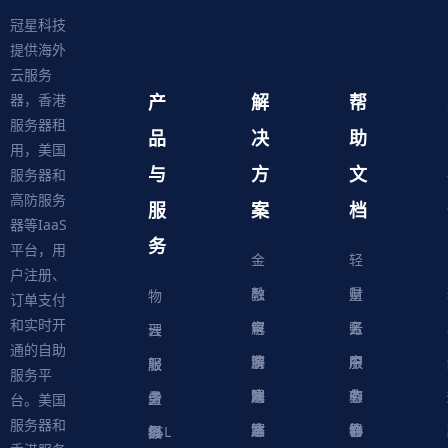
冠星科技
提供海外
云服务
产
解
帮
器，香港
服务器租
品
决
助
用，美国
与
方
文
服务器和
高防服务
服
案
档
器等IaaS
务
平台，用
金
轻
户注册、
融
教
量
财
物
订单支付
和实时开
解
育
电
云
务
账
理
云
通的自助
决
解
商
游
服
中
户
服
服
服
轻
服务平
方
决
解
戏
网
务
心
中
务
软
务
务
量
虚
台。美国
服务器和
案
方
决
解
站
器
心
协
件
物
器
器
级
拟
SSL