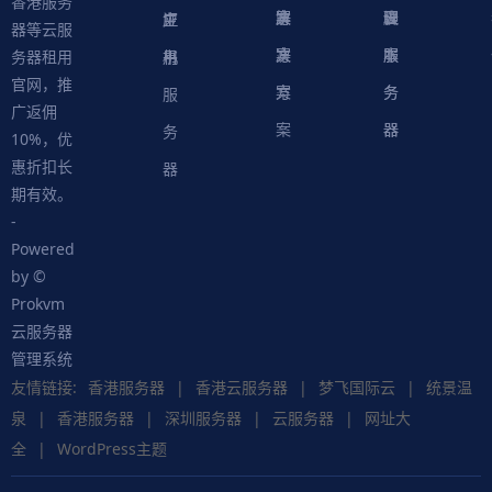
香港服务
案
方
决
解
议
脚
理
云
应
主
证
器等云服
案
方
决
本
服
服
用
机
书
务器租用
官网，推
案
方
务
务
服
广返佣
案
器
器
务
10%，优
惠折扣长
器
期有效。
-
Powered
by ©
Prokvm
云服务器
管理系统
友情链接:
香港服务器
|
香港云服务器
|
梦飞国际云
|
统景温
泉
|
香港服务器
|
深圳服务器
|
云服务器
|
网址大
全
|
WordPress主题