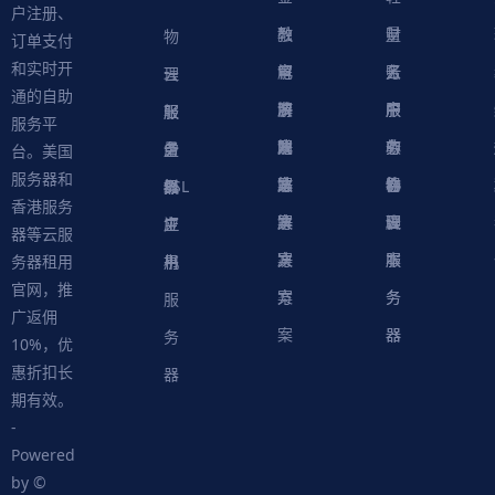
户注册、
融
教
量
财
物
订单支付
和实时开
解
育
电
云
务
账
理
云
通的自助
决
解
商
游
服
中
户
服
服
服
轻
服务平
方
决
解
戏
网
务
心
中
务
软
务
务
量
虚
台。美国
服务器和
案
方
决
解
站
器
心
协
件
物
器
器
级
拟
SSL
香港服务
案
方
决
解
议
脚
理
云
应
主
证
器等云服
案
方
决
本
服
服
用
机
书
务器租用
官网，推
案
方
务
务
服
广返佣
案
器
器
务
10%，优
惠折扣长
器
期有效。
-
Powered
by ©