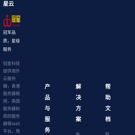
星云
冠军品
质，星级
服务
冠星科技
提供海外
云服务
产
解
帮
器，香港
服务器租
品
决
助
用，美国
与
方
文
服务器和
高防服务
服
案
档
器等IaaS
务
平台，用
金
轻