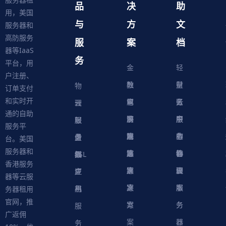
品
决
助
用，美国
与
方
文
服务器和
高防服务
服
案
档
器等IaaS
务
平台，用
金
轻
户注册、
融
教
量
财
物
订单支付
和实时开
解
育
电
云
务
账
理
云
通的自助
决
解
商
游
服
中
户
服
服
服
轻
服务平
方
决
解
戏
网
务
心
中
务
软
务
务
量
虚
台。美国
服务器和
案
方
决
解
站
器
心
协
件
物
器
器
级
拟
SSL
香港服务
案
方
决
解
议
脚
理
云
应
主
证
器等云服
案
方
决
本
服
服
用
机
书
务器租用
官网，推
案
方
务
务
服
广返佣
案
器
器
务