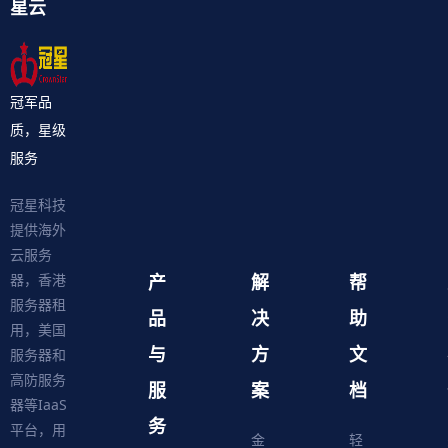
星云
冠军品
质，星级
服务
冠星科技
提供海外
云服务
产
解
帮
器，香港
服务器租
品
决
助
用，美国
与
方
文
服务器和
高防服务
服
案
档
器等IaaS
务
平台，用
金
轻