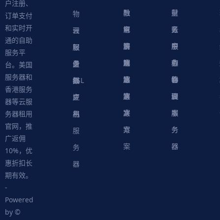
户注册、
融
教
量
财
物
订单支付
和实时开
解
育
电
云
务
账
理
云
通的自助
决
解
商
游
服
中
户
服
服
服
轻
服务平
方
决
解
戏
网
务
心
中
务
软
务
务
量
虚
台。美国
服务器和
案
方
决
解
站
器
心
协
件
物
器
器
级
拟
SSL
香港服务
案
方
决
解
议
脚
理
云
应
主
证
器等云服
案
方
决
本
服
服
用
机
书
务器租用
官网，推
案
方
务
务
服
广返佣
案
器
器
务
10%，优
惠折扣长
器
期有效。
-
Powered
by ©