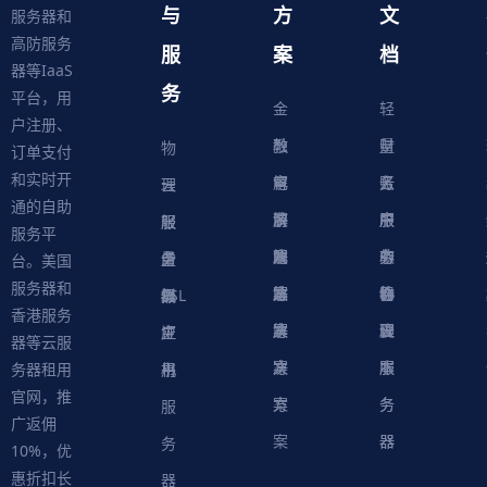
与
方
文
服务器和
高防服务
服
案
档
器等IaaS
务
平台，用
金
轻
户注册、
融
教
量
财
物
订单支付
和实时开
解
育
电
云
务
账
理
云
通的自助
决
解
商
游
服
中
户
服
服
服
轻
服务平
方
决
解
戏
网
务
心
中
务
软
务
务
量
虚
台。美国
服务器和
案
方
决
解
站
器
心
协
件
物
器
器
级
拟
SSL
香港服务
案
方
决
解
议
脚
理
云
应
主
证
器等云服
案
方
决
本
服
服
用
机
书
务器租用
官网，推
案
方
务
务
服
广返佣
案
器
器
务
10%，优
惠折扣长
器