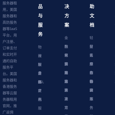
服务器租
品
决
助
用，美国
与
方
文
服务器和
高防服务
服
案
档
器等IaaS
务
平台，用
金
轻
户注册、
融
教
量
财
物
订单支付
和实时开
解
育
电
云
务
账
理
云
通的自助
决
解
商
游
服
中
户
服
服
服
轻
服务平
方
决
解
戏
网
务
心
中
务
软
务
务
量
虚
台。美国
服务器和
案
方
决
解
站
器
心
协
件
物
器
器
级
拟
SSL
香港服务
案
方
决
解
议
脚
理
云
应
主
证
器等云服
案
方
决
本
服
服
用
机
书
务器租用
官网，推
案
方
务
务
服
广返佣