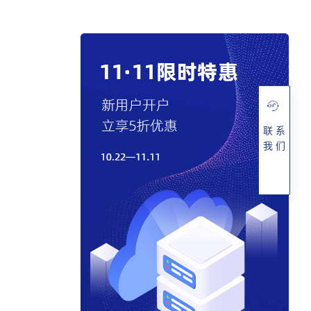
联 系
我 们