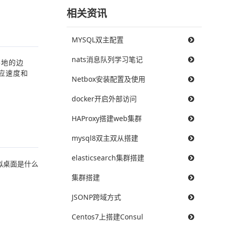
相关资讯
MYSQL双主配置
nats消息队列学习笔记
各地的边
应速度和
Netbox安装配置及使用
docker开启外部访问
HAProxy搭建web集群
mysql8双主双从搭建
elasticsearch集群搭建
拟桌面是什么
集群搭建
JSONP跨域方式
Centos7上搭建Consul