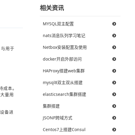
相关资讯
MYSQL双主配置
nats消息队列学习笔记
Netbox安装配置及使用
 与用于
。
docker开启外部访问
HAProxy搭建web集群
mysql8双主双从搭建
持成本。
elasticsearch集群搭建
在大量用
集群搭建
络设备进
JSONP跨域方式
Centos7上搭建Consul