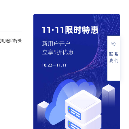
的用途和好处
联 系
我 们