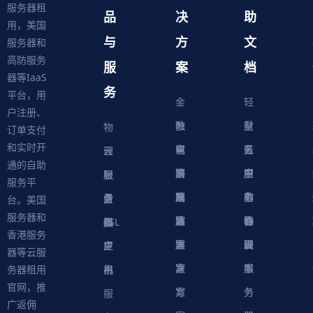
服务器租
品
决
助
用，美国
与
方
文
服务器和
高防服务
服
案
档
器等IaaS
务
平台，用
金
轻
户注册、
融
教
量
财
物
订单支付
和实时开
解
育
电
云
务
账
理
云
通的自助
决
解
商
游
服
中
户
服
服
服
轻
服务平
方
决
解
戏
网
务
心
中
务
软
务
务
量
虚
台。美国
服务器和
案
方
决
解
站
器
心
协
件
物
器
器
级
拟
SSL
香港服务
案
方
决
解
议
脚
理
云
应
主
证
器等云服
案
方
决
本
服
服
用
机
书
务器租用
官网，推
案
方
务
务
服
广返佣