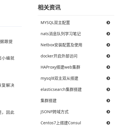
相关资讯
MYSQL双主配置
nats消息队列学习笔记
数据跟提
Netbox安装配置及使用
docker开启外部访问
面小编就
HAProxy搭建web集群
mysql8双主双从搭建
恢复解决
elasticsearch集群搭建
集群搭建
JSONP跨域方式
题，因此
Centos7上搭建Consul