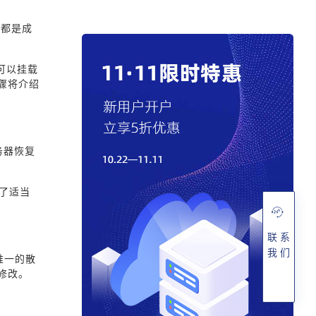
据都是成
可以挂载
骤将介绍
务器恢复
复了适当
联 系
我 们
惟一的散
修改。