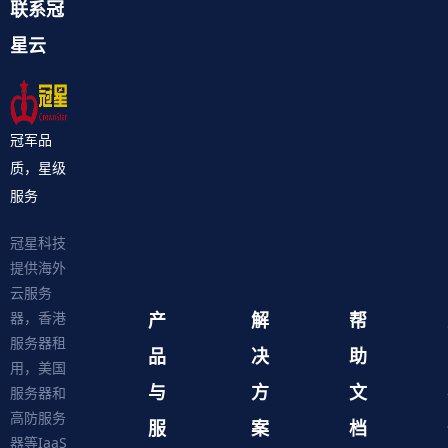
联系冠
星云
冠军品
质，星级
服务
冠星科技
提供海外
云服务
产
解
帮
器，香港
服务器租
品
决
助
用，美国
与
方
文
服务器和
高防服务
服
案
档
器等IaaS