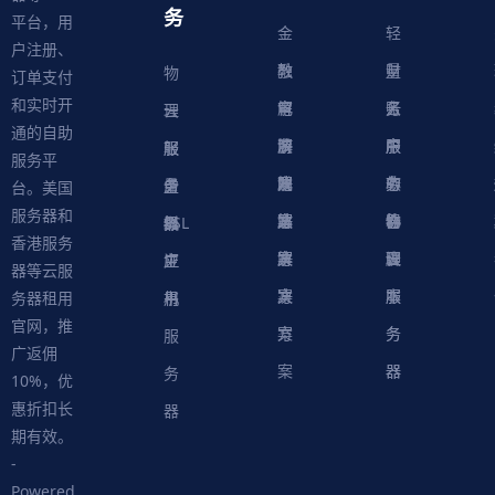
务
平台，用
金
轻
户注册、
融
教
量
财
物
订单支付
和实时开
解
育
电
云
务
账
理
云
通的自助
决
解
商
游
服
中
户
服
服
服
轻
服务平
方
决
解
戏
网
务
心
中
务
软
务
务
量
虚
台。美国
服务器和
案
方
决
解
站
器
心
协
件
物
器
器
级
拟
SSL
香港服务
案
方
决
解
议
脚
理
云
应
主
证
器等云服
案
方
决
本
服
服
用
机
书
务器租用
官网，推
案
方
务
务
服
广返佣
案
器
器
务
10%，优
惠折扣长
器
期有效。
-
Powered