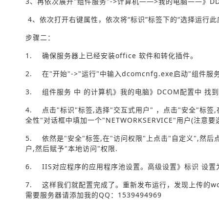
3、再依次展开"组件服务"->计算机——>我的电脑——》DDO
4、依次打开右键属性，依次将“标识”标签下的“选择运行此
步骤二：
1. 确保服务器上已经安装office 软件和转化插件。
2. 在"开始"->"运行"中输入dcomcnfg.exe启动"组件服务
3. 组件服务 中 的计算机》我的电脑》DCOM配置中 找到 Micr
4. 点击"标识"标签,选择"交互式用户" ，点击"安全"标签
全性"对话框中填加一个"NETWORKSERVICE"用户(注意
5. 依然是"安全"标签,在"访问权限"上点击"自定义",然后点
户,然后赋予"本地访问"权限.
6. IIS对应程序的应用程序池设置。高级设置》标识 设置为 ： 
7. 这样我们就配置完成了。重新发布运行，发现上传的wo
需要服务器请添加我的QQ：1539494969