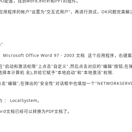
配置，找到word,excel和PPT的组件。
应用程序的帐户”设置为“交互式用户”，再进行测试，OK问题完美解
"
osoft Office Word 97 - 2003 文档 这个应用程序，右键
,在"启动和激活权限"上点击"自定义",然后点击对应的"编辑"按钮,在
要选择本计算机 名),并给它赋予"本地启动"和"本地激活"权限.
击"编辑",在弹出的"安全性"对话框中也填加一个"NETWORKSERVI
LocalSystem。
rd文档已经可以转换为PDF文档了。