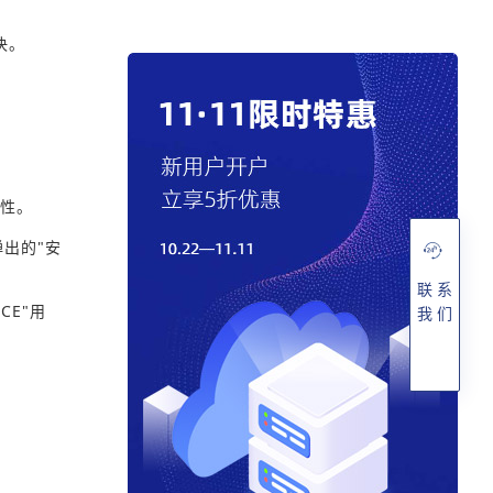
决。
属性。
弹出的"安
联 系
CE"用
我 们