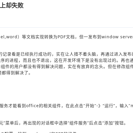
S上却失败
l,word）等文档实现转换为PDF文档，但一发布到window server
的记录看是已经执行成功的，实在让人措不着头脑，再通过进入发布的
程序的进程，而且也不退出，这在开发环境下是没有出现过的。再也
OM组件的用户都没有得到解决问题，实在有放弃的念头。但在修改组
题都得到解决了。
件服务才能看到office的相关组件，在此点击"开始"-》“运行”，输入"
元”菜单后，再出现的对话框中选择“组件服务”后点击“添加”按钮。