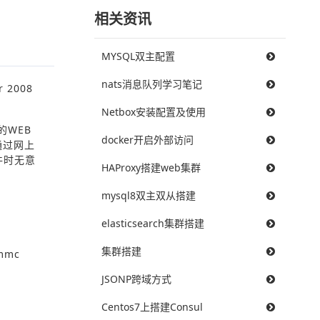
相关资讯
MYSQL双主配置
nats消息队列学习笔记
 2008
Netbox安装配置及使用
WEB
docker开启外部访问
通过网上
件时无意
HAProxy搭建web集群
mysql8双主双从搭建
elasticsearch集群搭建
集群搭建
mmc
JSONP跨域方式
Centos7上搭建Consul