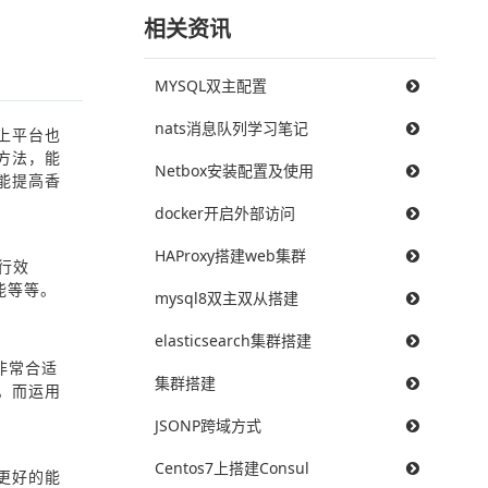
相关资讯
MYSQL双主配置
nats消息队列学习笔记
上平台也
方法，能
Netbox安装配置及使用
能提高香
docker开启外部访问
HAProxy搭建web集群
行效
能等等。
mysql8双主双从搭建
elasticsearch集群搭建
非常合适
集群搭建
。而运用
JSONP跨域方式
Centos7上搭建Consul
更好的能