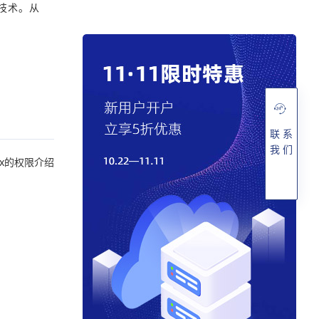
技术。从
联 系
我 们
ux的权限介绍