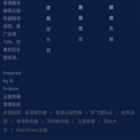
香港服务
案
方
决
解
议
脚
理
云
应
主
证
器等云服
案
方
决
本
服
服
用
机
书
务器租用
官网，推
案
方
务
务
服
广返佣
案
器
器
务
10%，优
惠折扣长
器
期有效。
-
Powered
by ©
Prokvm
云服务器
管理系统
友情链接:
香港服务器
|
香港云服务器
|
梦飞国际云
|
统景温
泉
|
香港服务器
|
深圳服务器
|
云服务器
|
网址大
全
|
WordPress主题