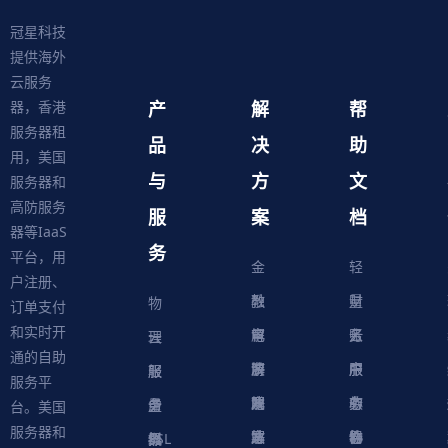
冠星科技
提供海外
云服务
产
解
帮
器，香港
服务器租
品
决
助
用，美国
与
方
文
服务器和
高防服务
服
案
档
器等IaaS
务
平台，用
金
轻
户注册、
融
教
量
财
物
订单支付
和实时开
解
育
电
云
务
账
理
云
通的自助
决
解
商
游
服
中
户
服
服
服
轻
服务平
方
决
解
戏
网
务
心
中
务
软
务
务
量
虚
台。美国
服务器和
案
方
决
解
站
器
心
协
件
物
器
器
级
拟
SSL