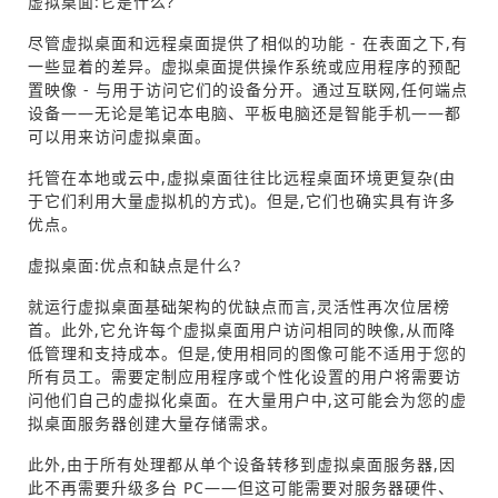
虚拟桌面:它是什么?
尽管虚拟桌面和远程桌面提供了相似的功能 - 在表面之下,有
一些显着的差异。虚拟桌面提供操作系统或应用程序的预配
置映像 - 与用于访问它们的设备分开。通过互联网,任何端点
设备——无论是笔记本电脑、平板电脑还是智能手机——都
可以用来访问虚拟桌面。
托管在本地或云中,虚拟桌面往往比远程桌面环境更复杂(由
于它们利用大量虚拟机的方式)。但是,它们也确实具有许多
优点。
虚拟桌面:优点和缺点是什么?
就运行虚拟桌面基础架构的优缺点而言,灵活性再次位居榜
首。此外,它允许每个虚拟桌面用户访问相同的映像,从而降
低管理和支持成本。但是,使用相同的图像可能不适用于您的
所有员工。需要定制应用程序或个性化设置的用户将需要访
问他们自己的虚拟化桌面。在大量用户中,这可能会为您的虚
拟桌面服务器创建大量存储需求。
此外,由于所有处理都从单个设备转移到虚拟桌面服务器,因
此不再需要升级多台 PC——但这可能需要对服务器硬件、