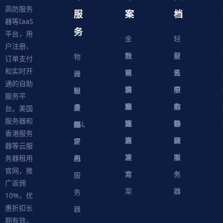
高防服务
服
案
档
器等IaaS
务
平台，用
金
轻
户注册、
融
教
量
财
物
订单支付
和实时开
解
育
电
云
务
账
理
云
通的自助
决
解
商
游
服
中
户
服
服
服
轻
服务平
方
决
解
戏
网
务
心
中
务
软
务
务
量
虚
台。美国
服务器和
案
方
决
解
站
器
心
协
件
物
器
器
级
拟
SSL
香港服务
案
方
决
解
议
脚
理
云
应
主
证
器等云服
案
方
决
本
服
服
用
机
书
务器租用
官网，推
案
方
务
务
服
广返佣
案
器
器
务
10%，优
惠折扣长
器
期有效。