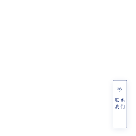
联 系
我 们