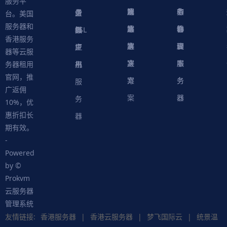
服务平
方
决
解
戏
网
务
心
中
务
软
务
务
量
虚
台。美国
服务器和
案
方
决
解
站
器
心
协
件
物
器
器
级
拟
SSL
香港服务
案
方
决
解
议
脚
理
云
应
主
证
器等云服
案
方
决
本
服
服
用
机
书
务器租用
官网，推
案
方
务
务
服
广返佣
案
器
器
务
10%，优
惠折扣长
器
期有效。
-
Powered
by ©
Prokvm
云服务器
管理系统
友情链接:
香港服务器
|
香港云服务器
|
梦飞国际云
|
统景温