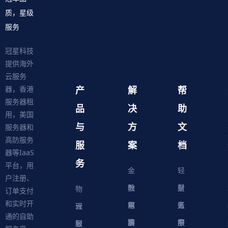
质，星级
服务
冠星科技
提供海外
云服务
产
解
帮
器，香港
服务器租
品
决
助
用，美国
与
方
文
服务器和
高防服务
服
案
档
器等IaaS
务
平台，用
金
轻
户注册、
融
教
量
财
物
订单支付
和实时开
解
育
电
云
务
账
理
云
通的自助
决
解
商
游
服
中
户
服
服
服
轻