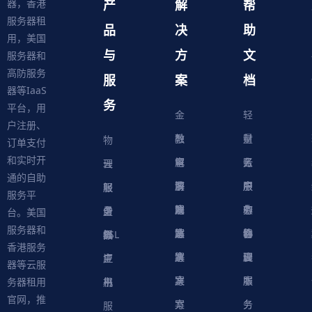
产
解
帮
器，香港
服务器租
品
决
助
用，美国
与
方
文
服务器和
高防服务
服
案
档
器等IaaS
务
平台，用
金
轻
户注册、
融
教
量
财
物
订单支付
和实时开
解
育
电
云
务
账
理
云
通的自助
决
解
商
游
服
中
户
服
服
服
轻
服务平
方
决
解
戏
网
务
心
中
务
软
务
务
量
虚
台。美国
服务器和
案
方
决
解
站
器
心
协
件
物
器
器
级
拟
SSL
香港服务
案
方
决
解
议
脚
理
云
应
主
证
器等云服
案
方
决
本
服
服
用
机
书
务器租用
官网，推
案
方
务
务
服