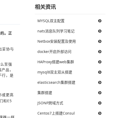
相关资讯
MYSQL双主配置
nats消息队列学习笔记
一的。正
Netbox安装配置及使用
出妥协与
docker开启外部访问
HAProxy搭建web集群
什么至强
端产品，
mysql8双主双从搭建
不行，是
elasticsearch集群搭建
集群搭建
5或更高
们和E5
JSONP跨域方式
Centos7上搭建Consul
处理器
一样