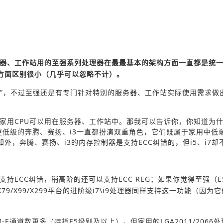
器、工作站用的至强系列处理器在最最基本的架构方面一直都是统
方面区别很小（几乎可以忽略不计）。
样”，不过至强还是有专门针对特别的服务器、工作站实际使用需求做
家用CPU可以用在服务器、工作站中。那我可以告诉你，你知道为
因为更低级的奔腾、赛扬、i3一直都扮演双重角色，它们既属于家用中低
，奔腾、赛扬、i3的内存控制器是支持ECC纠错的，但i5、i7却
持ECC纠错，稍高阶的还可以支持ECC RE
G
；如果你觉得至强（E
X99/X299平台的进阶级i7\
i9处理器
同样支持这一功能（因为它
-E通道数更多（特指E5级别及以上），但家用的LGA2011/
2066