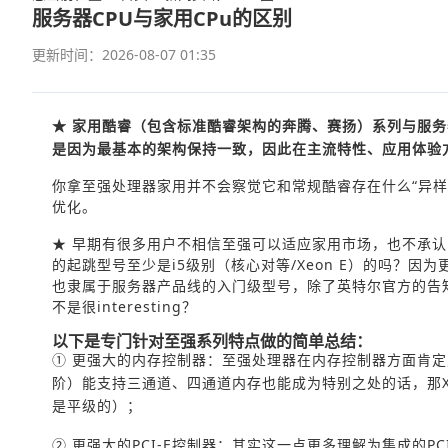
服务器CPU与家用CPu的区别
更新时间：2026-08-07 01:35
★ 家用酷睿（包含标准酷睿架构的奔腾、
赛扬
）系列与服务
是因为最基本的架构保持一致，因此在主流特性、应用体验
你拿至强处理器家用并不会察觉它和常规酷睿存在什么“异
优化。
★ 早期有很多用户不相信至强可以适应家用市场，也不承认
的起跳型号至少是i5级别（核心对等/Xeon E）的吗？
也隶属于服务器产品线的入门级型号，除了英特尔官方的告知外
不是很interesting？
以下是专门针对至强系列特点做的简单总结：
① 更强大的内存控制器：至强处理器在内存控制器方面肯定支
阶）能支持三通道、四通道内存也能成为特别之处的话，那X79/
是平级的）；
② 更强大的PCI-E控制器：其实这一点更多理解为集成的PCI