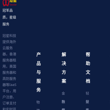
冠军品
质，星级
服务
冠星科技
提供海外
云服务
产
解
帮
器，香港
服务器租
品
决
助
用，美国
与
方
文
服务器和
高防服务
服
案
档
器等IaaS
务
平台，用
金
轻
户注册、
融
教
量
财
物
订单支付
和实时开
解
育
电
云
务
账