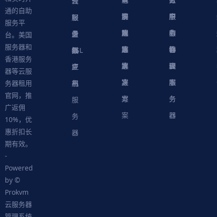
理
云
通的自助
决
解
商
游
服
中
户
服
服
服
轻
服务平
方
决
解
戏
网
务
心
中
务
软
务
务
量
虚
台。美国
服务器和
案
方
决
解
站
器
心
协
件
物
器
器
级
拟
SSL
香港服务
案
方
决
解
议
脚
理
云
应
主
证
器等云服
案
方
决
本
服
服
用
机
书
务器租用
官网，推
案
方
务
务
服
广返佣
案
器
器
务
10%，优
惠折扣长
器
期有效。
-
Powered
by ©
Prokvm
云服务器
管理系统