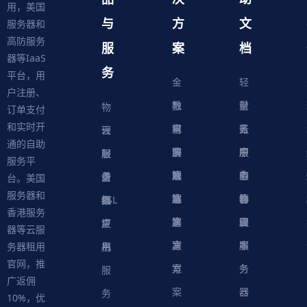
用，美国
与
方
文
服务器和
高防服务
服
案
档
器等IaaS
务
平台，用
金
轻
户注册、
融
教
量
财
物
订单支付
和实时开
解
育
电
云
务
账
理
云
通的自助
决
解
商
游
服
中
户
服
服
服
轻
服务平
方
决
解
戏
网
务
心
中
务
软
务
务
量
虚
台。美国
服务器和
案
方
决
解
站
器
心
协
件
物
器
器
级
拟
SSL
香港服务
案
方
决
解
议
脚
理
云
应
主
证
器等云服
案
方
决
本
服
服
用
机
书
务器租用
官网，推
案
方
务
务
服
广返佣
案
器
器
务
10%，优