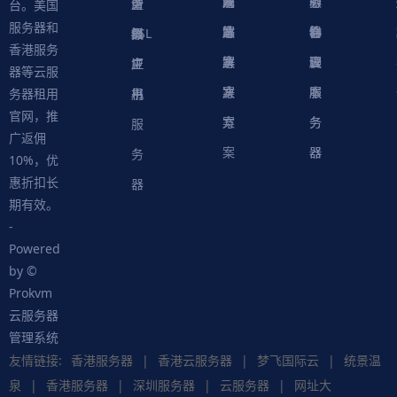
方
决
解
戏
网
务
心
中
务
软
务
务
量
虚
台。美国
服务器和
案
方
决
解
站
器
心
协
件
物
器
器
级
拟
SSL
香港服务
案
方
决
解
议
脚
理
云
应
主
证
器等云服
案
方
决
本
服
服
用
机
书
务器租用
官网，推
案
方
务
务
服
广返佣
案
器
器
务
10%，优
惠折扣长
器
期有效。
-
Powered
by ©
Prokvm
云服务器
管理系统
友情链接:
香港服务器
|
香港云服务器
|
梦飞国际云
|
统景温
泉
|
香港服务器
|
深圳服务器
|
云服务器
|
网址大