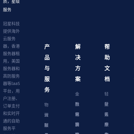
质，星级
服务
冠星科技
提供海外
云服务
产
解
帮
器，香港
服务器租
品
决
助
用，美国
与
方
文
服务器和
高防服务
服
案
档
器等IaaS
务
平台，用
金
轻
户注册、
融
教
量
财
物
订单支付
和实时开
解
育
电
云
务
账
理
云
通的自助
决
解
商
游
服
中
户
服
服
服
轻
服务平