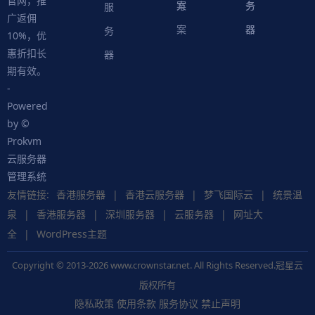
官网，推
案
方
务
务
服
广返佣
案
器
器
务
10%，优
惠折扣长
器
期有效。
-
Powered
by ©
Prokvm
云服务器
管理系统
友情链接:
香港服务器
|
香港云服务器
|
梦飞国际云
|
统景温
泉
|
香港服务器
|
深圳服务器
|
云服务器
|
网址大
全
|
WordPress主题
Copyright © 2013-2026 www.crownstar.net. All Rights Reserved.冠星云
版权所有
隐私政策
使用条款
服务协议
禁止声明