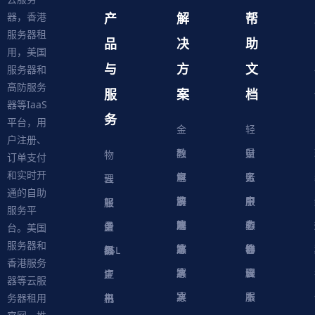
产
解
帮
器，香港
服务器租
品
决
助
用，美国
与
方
文
服务器和
高防服务
服
案
档
器等IaaS
务
平台，用
金
轻
户注册、
融
教
量
财
物
订单支付
和实时开
解
育
电
云
务
账
理
云
通的自助
决
解
商
游
服
中
户
服
服
服
轻
服务平
方
决
解
戏
网
务
心
中
务
软
务
务
量
虚
台。美国
服务器和
案
方
决
解
站
器
心
协
件
物
器
器
级
拟
SSL
香港服务
案
方
决
解
议
脚
理
云
应
主
证
器等云服
案
方
决
本
服
服
用
机
书
务器租用