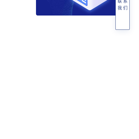
联 系
我 们