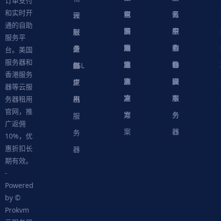
订单支付
和实时开
解
育
电
云
务
账
理
云
通的自助
决
解
商
游
服
中
户
服
服
服
轻
服务平
方
决
解
戏
网
务
心
中
务
软
务
务
量
虚
台。美国
服务器和
案
方
决
解
站
器
心
协
件
物
器
器
级
拟
SSL
香港服务
案
方
决
解
议
脚
理
云
应
主
证
器等云服
案
方
决
本
服
服
用
机
书
务器租用
官网，推
案
方
务
务
服
广返佣
案
器
器
务
10%，优
惠折扣长
器
期有效。
-
Powered
by ©
Prokvm