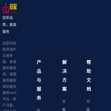
冠军品
质，星级
服务
冠星科技
提供海外
云服务
产
解
帮
器，香港
服务器租
品
决
助
用，美国
与
方
文
服务器和
高防服务
服
案
档
器等IaaS
务
平台，用
金
轻
户注册、
融
教
量
财
物