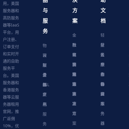
用，美国
与
方
文
服务器和
高防服务
服
案
档
器等IaaS
务
平台，用
金
轻
户注册、
融
教
量
财
物
订单支付
和实时开
解
育
电
云
务
账
理
云
通的自助
决
解
商
游
服
中
户
服
服
服
轻
服务平
方
决
解
戏
网
务
心
中
务
软
务
务
量
虚
台。美国
服务器和
案
方
决
解
站
器
心
协
件
物
器
器
级
拟
SSL
香港服务
案
方
决
解
议
脚
理
云
应
主
证
器等云服
案
方
决
本
服
服
用
机
书
务器租用
官网，推
案
方
务
务
服
广返佣
案
器
器
务
10%，优