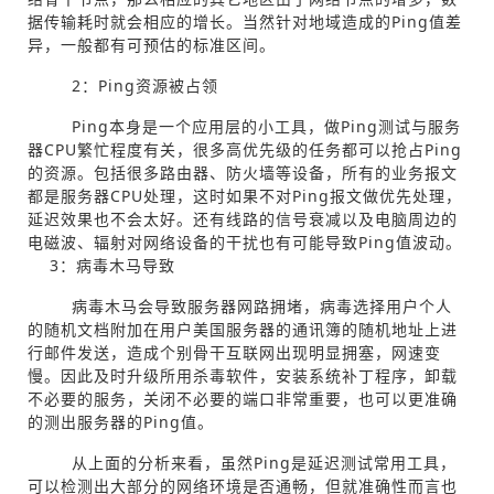
据传输耗时就会相应的增长。当然针对地域造成的Ping值差
异，一般都有可预估的标准区间。
2：Ping资源被占领
Ping本身是一个应用层的小工具，做Ping测试与服务
器CPU繁忙程度有关，很多高优先级的任务都可以抢占Ping
的资源。包括很多路由器、防火墙等设备，所有的业务报文
都是服务器CPU处理，这时如果不对Ping报文做优先处理，
延迟效果也不会太好。还有线路的信号衰减以及电脑周边的
电磁波、辐射对网络设备的干扰也有可能导致Ping值波动。
3：病毒木马导致
病毒木马会导致服务器网路拥堵，病毒选择用户个人
的随机文档附加在用户美国服务器的通讯簿的随机地址上进
行邮件发送，造成个别骨干互联网出现明显拥塞，网速变
慢。因此及时升级所用杀毒软件，安装系统补丁程序，卸载
不必要的服务，关闭不必要的端口非常重要，也可以更准确
的测出服务器的Ping值。
从上面的分析来看，虽然Ping是延迟测试常用工具，
可以检测出大部分的网络环境是否通畅，但就准确性而言也